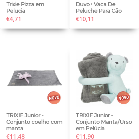
Trixie Pizza em
Duvo+ Vaca De
Pelucia
Peluche Para Cão
€4,71
€10,11
TRIXIE Junior -
TRIXIE Junior -
Conjunto coelho com
Conjunto Manta/Urso
manta
em Pelúcia
€11,48
€11,90