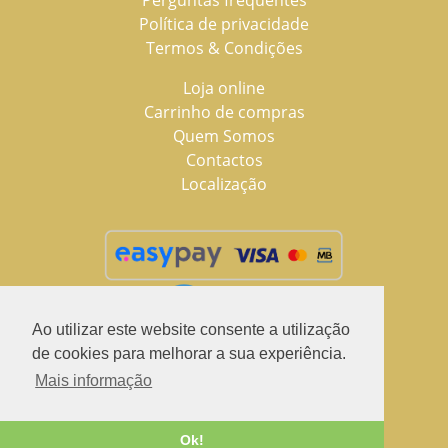
Política de privacidade
Termos & Condições
Loja online
Carrinho de compras
Quem Somos
Contactos
Localização
Ao utilizar este website consente a utilização
de cookies para melhorar a sua experiência.
Mais informação
2021 © LuSchus Pet, todos os direitos reservados.
Desenvolvido por
Fidelizarte
Ok!