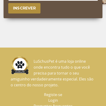
INSCREVER
LuSchusPet é uma loja online
onde encontra tudo o que você
precisa para tornar o seu
amiguinho verdadeiramente especial. Eles são
o centro do nosso projeto.
Registe-se
Login
Perguntas frequentes