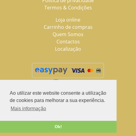
Política de privacidade
Termos & Condições
Loja online
Carrinho de compras
Quem Somos
Contactos
Localização
Ao utilizar este website consente a utilização
de cookies para melhorar a sua experiência.
Mais informação
2021 © LuSchus Pet, todos os direitos reservados.
Desenvolvido por
Fidelizarte
Ok!