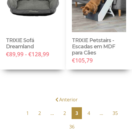
TRIXIE Sofá
TRIXIE Petstairs -
Dreamland
Escadas em MDF
para Cães
€89,99 - €128,99
€105,79
Anterior
1
2
...
2
3
4
...
35
36