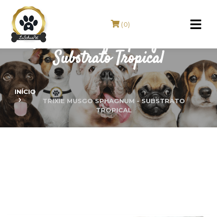
(0)
TRIXIE Musgo Sphagnum -
Substrato Tropical
INÍCIO
TRIXIE MUSGO SPHAGNUM - SUBSTRATO
TROPICAL