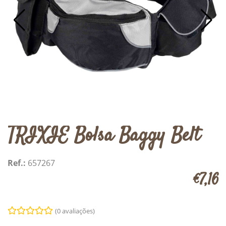
TRIXIE Bolsa Baggy Belt
Ref.:
657267
€7,16
(0 avaliações)