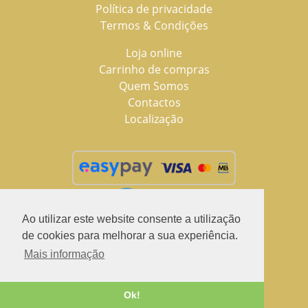
Política de privacidade
Termos & Condições
Loja online
Carrinho de compras
Quem Somos
Contactos
Localização
Ao utilizar este website consente a utilização
de cookies para melhorar a sua experiência.
Mais informação
2021 © LuSchus Pet, todos os direitos reservados.
Desenvolvido por
Fidelizarte
Ok!