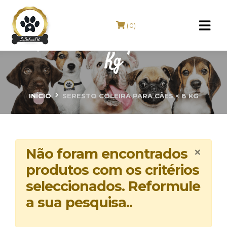
(0)
SERESTO Coleira para Cães < 8
Kg
INÍCIO
SERESTO COLEIRA PARA CÃES < 8 KG
×
Não foram encontrados
produtos com os critérios
seleccionados. Reformule
a sua pesquisa..