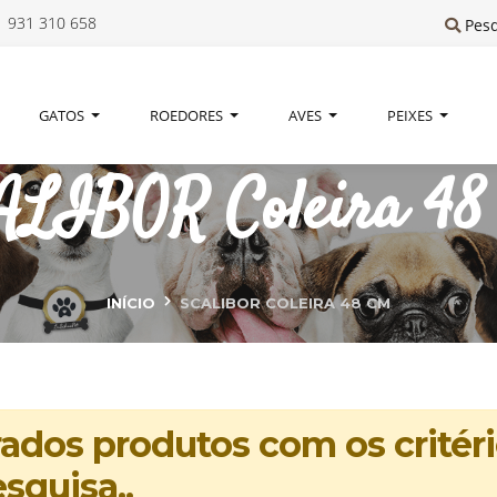
 931 310 658
Pes
GATOS
ROEDORES
AVES
PEIXES
ALIBOR Coleira 48
INÍCIO
SCALIBOR COLEIRA 48 CM
dos produtos com os critéri
squisa..