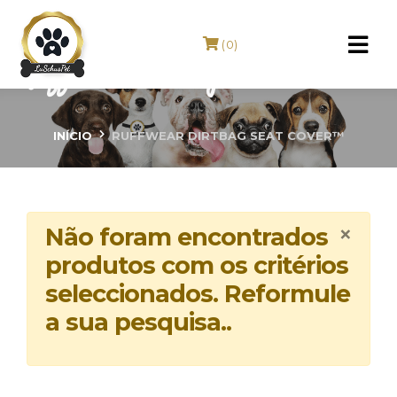
(0)
Ruffwear Dirtbag Seat Cover™
INÍCIO
RUFFWEAR DIRTBAG SEAT COVER™
×
Não foram encontrados
produtos com os critérios
seleccionados. Reformule
a sua pesquisa..