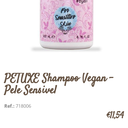
PETUXE Shampoo Vegan -
Pele Sensivel
Ref.:
718006
€11,54