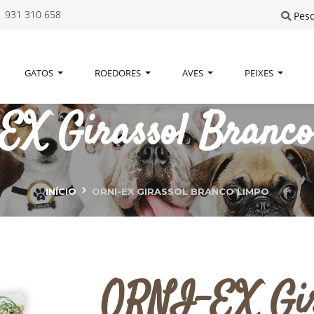
 931 310 658
Pes
GATOS
ROEDORES
AVES
PEIXES
X Girassol Branc
INÍCIO
ORNI-EX GIRASSOL BRANCO LIMPO
ORNI-EX Gir