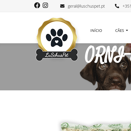
geral@luschuspet.pt
+351
INÍCIO
CÃES
ORNI-E