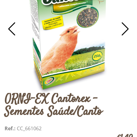
ORNI-EX Cantorex -
Sementes Saúde/Canto
Ref.:
CC_661062