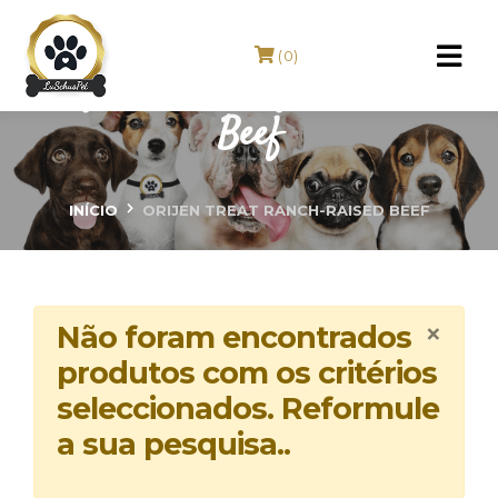
(0)
ORIJEN Treat Ranch-raised
Beef
INÍCIO
ORIJEN TREAT RANCH-RAISED BEEF
×
Não foram encontrados
produtos com os critérios
seleccionados. Reformule
a sua pesquisa..