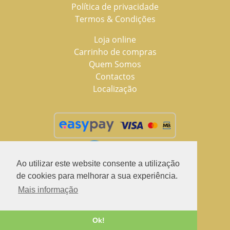
Política de privacidade
Termos & Condições
Loja online
Carrinho de compras
Quem Somos
Contactos
Localização
Ao utilizar este website consente a utilização
de cookies para melhorar a sua experiência.
Mais informação
2021 © LuSchus Pet, todos os direitos reservados.
Desenvolvido por
Fidelizarte
Ok!