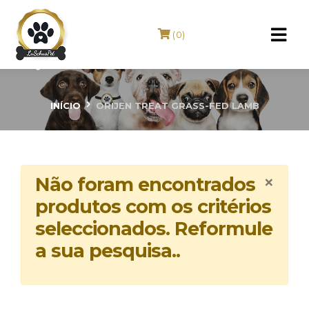
(0)
ORIJEN Treat Grass-Fed Lamb
INÍCIO
ORIJEN TREAT GRASS-FED LAMB
×
Não foram encontrados
produtos com os critérios
seleccionados. Reformule
a sua pesquisa..