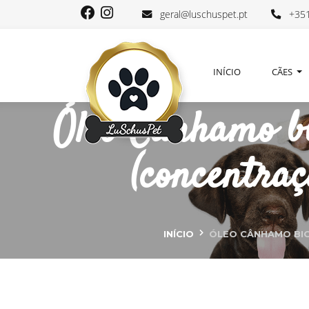
geral@luschuspet.pt
+351
INÍCIO
CÃES
Óleo Cânhamo b
(concentra
INÍCIO
ÓLEO CÂNHAMO BIO