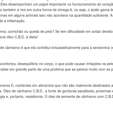
 Eles desempenham um papel importante no funcionamento do coração 
 também é rico em outra forma de ómega-6, ou seja, o ácido gama-li
 mas em alguns animais isso não acontece na quantidade suficiente. 
de à inflamação.
zema, comichão ou queda de pelo? Se tem dificuldade em andar devido 
one óleo C.B.D. à dieta!
 cânhamo é que ela contribui entusiasticamente para a serotonina (
confortos, desequilíbrio no corpo, o que pode causar irritações na pel
iste em grande parte de uma proteína que se parece muito com as pró
úmeros E, nutrientes em alimentos que não são realmente destinados a
a. Óleo de cânhamo C.B.D., a fonte de gorduras saudáveis, proteínas 
rgia e, portanto, resistência. O óleo de semente de cânhamo com C.B