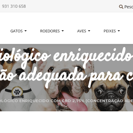
 931 310 658
Pes
GATOS
ROEDORES
AVES
PEIXES
iológico enriquecid
ção adequada para cã
LÓGICO ENRIQUECIDO COM CBD 2,75% (CONCENTRAÇÃO ADE