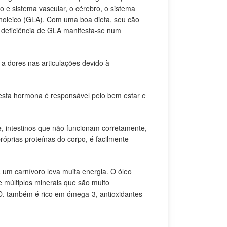
e sistema vascular, o cérebro, o sistema
noleico (GLA). Com uma boa dieta, seu cão
A deficiência de GLA manifesta-se num
a dores nas articulações devido à
esta hormona é responsável pelo bem estar e
e, intestinos que não funcionam corretamente,
prias proteínas do corpo, é facilmente
 um carnívoro leva muita energia. O óleo
e múltiplos minerais que são muito
.D. também é rico em ómega-3, antioxidantes