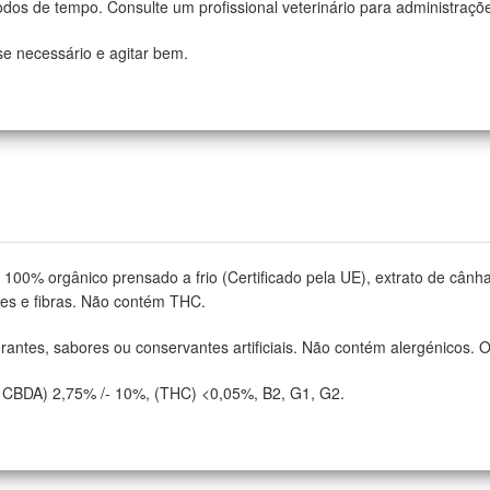
odos de tempo. Consulte um profissional veterinário para administraçõ
e necessário e agitar bem.
00% orgânico prensado a frio (Certificado pela UE), extrato de cân
ntes e fibras. Não contém THC.
antes, sabores ou conservantes artificiais. Não contém alergénicos. 
BDA) 2,75% /- 10%, (THC) <0,05%, B2, G1, G2.