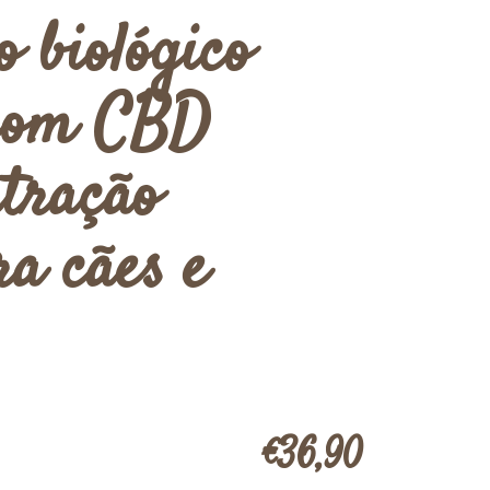
 biológico
 com CBD
ntração
a cães e
€36,90