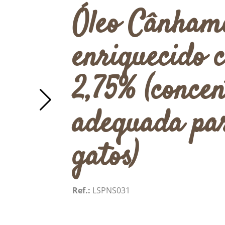
Óleo Cânhamo
enriquecido
2,75% (conce
adequada par
gatos)
Ref.:
LSPNS031