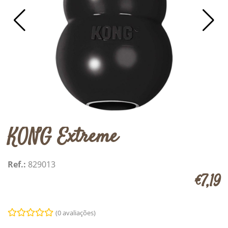
KONG Extreme
Ref.:
829013
€7,19
(0 avaliações)