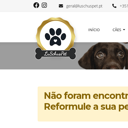
geral@luschuspet.pt
+351
INÍCIO
CÃES
Não foram encontra
Reformule a sua pe