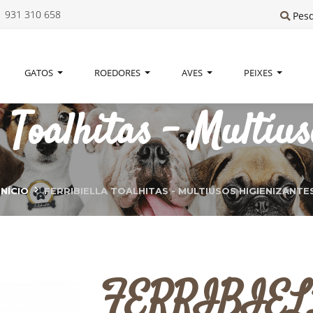
 931 310 658
Pes
GATOS
ROEDORES
AVES
PEIXES
alhitas - Multiuso
INÍCIO
FERRIBIELLA TOALHITAS - MULTIUSOS HIGIENIZANTE
FERRIBIELLA