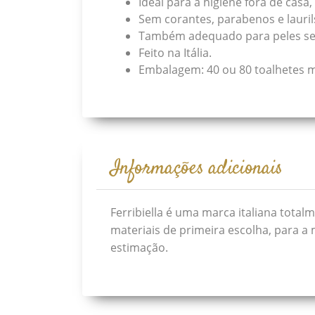
Ideal para a higiene fora de casa
Sem corantes, parabenos e laurils
Também adequado para peles sen
Feito na Itália.
Embalagem: 40 ou 80 toalhetes m
Informações adicionais
Ferribiella é uma marca italiana tota
materiais de primeira escolha, para a
estimação.