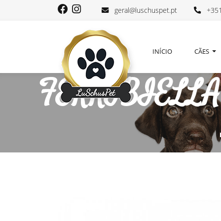
geral@luschuspet.pt
+351
INÍCIO
CÃES
FERRIBIELLA To