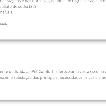
, nas viagens e nas horas vagas, antes de regressar ao carro
ulfato de sódio (SLS).
síveis.
axi.
lmente dedicada ao Pet Comfort : oferece uma vasta escolha
 máxima satisfação das principais necessidades físicas e e