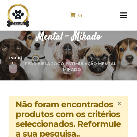
(0)
FERRIBIELA Jogo Estimulação
Mental - Mikado
INÍCIO
FERRIBIELA JOGO ESTIMULAÇÃO MENTAL -
MIKADO
×
Não foram encontrados
produtos com os critérios
seleccionados. Reformule
a sua pesquisa..