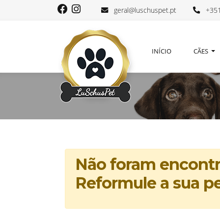
geral@luschuspet.pt
+351
INÍCIO
CÃES
Não foram encontra
Reformule a sua pe