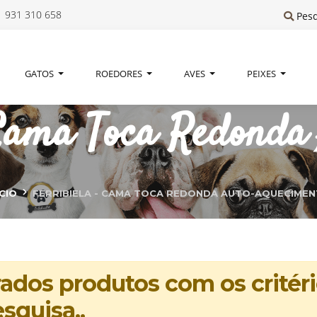
 931 310 658
Pes
GATOS
ROEDORES
AVES
PEIXES
ma Toca Redonda 
ÍCIO
FERRIBIELA - CAMA TOCA REDONDA AUTO-AQUECIME
dos produtos com os critéri
squisa..