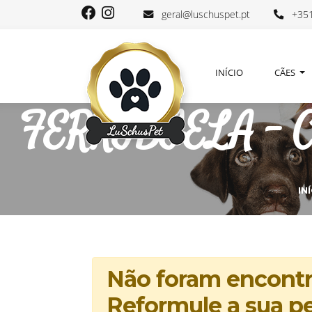
geral@luschuspet.pt
+351
INÍCIO
CÃES
FERRIBIELA - Ca
IN
Não foram encontra
Reformule a sua pe